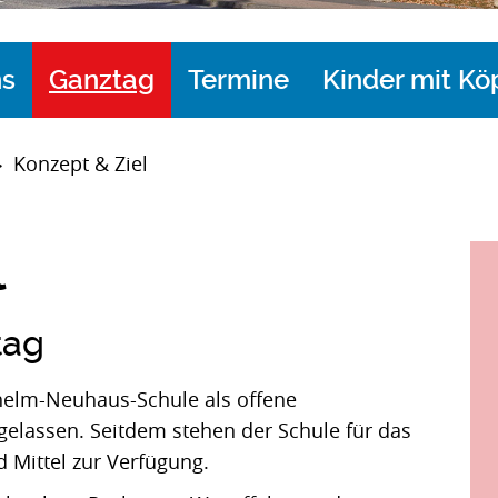
ns
Ganztag
Termine
Kinder mit Kö
Konzept & Ziel
>
l
tag
lhelm-Neuhaus-Schule als offene
elassen. Seitdem stehen der Schule für das
Mittel zur Verfügung.